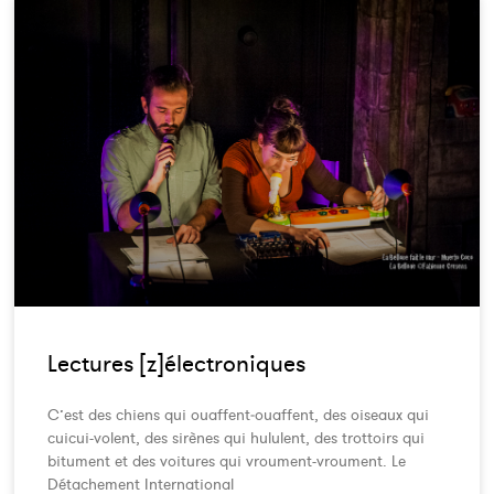
Lectures [z]électroniques
C’est des chiens qui ouaffent‐ouaffent, des oiseaux qui
cuicui-volent, des sirènes qui hululent, des trottoirs qui
bitument et des voitures qui vroument-vroument. Le
Détachement International