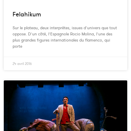
Felahikum
Sur le plateau, deux interprètes, issues d’univers que tout
oppose. D’un côté, l’Espagnole Rocio Molina, l’une des
plus grandes figures internationales du flamenco, qui
porte
24 avril 2016