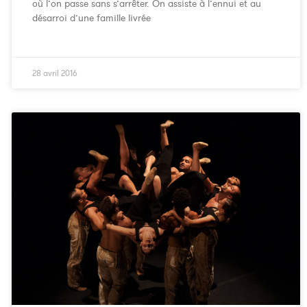
où l’on passe sans s’arrêter. On assiste à l’ennui et au
désarroi d’une famille livrée
28 avril 2016