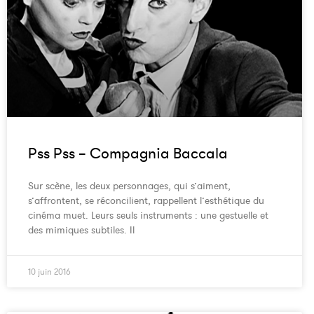
Pss Pss – Compagnia Baccala
Sur scène, les deux personnages, qui s’aiment,
s’affrontent, se réconcilient, rappellent l’esthétique du
cinéma muet. Leurs seuls instruments : une gestuelle et
des mimiques subtiles. Il
10 juin 2016