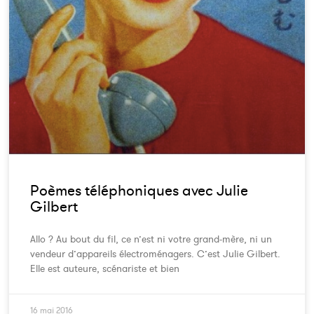
Poèmes téléphoniques avec Julie
Gilbert
Allo ? Au bout du fil, ce n’est ni votre grand-mère, ni un
vendeur d’appareils électroménagers. C’est Julie Gilbert.
Elle est auteure, scénariste et bien
16 mai 2016