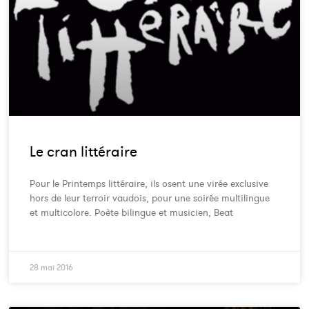
Le cran littéraire
Pour le Printemps littéraire, ils osent une virée exclusive
hors de leur terroir vaudois, pour une soirée multilingue
et multicolore. Poète bilingue et musicien, Beat
28 mai 2016