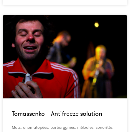
Tomassenko – Antifreeze solution
Mots, onomatopées, borborygmes, mélodies, sonorités