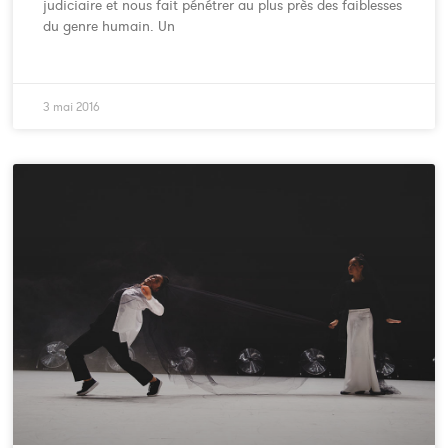
judiciaire et nous fait pénétrer au plus près des faiblesses
du genre humain. Un
3 mai 2016