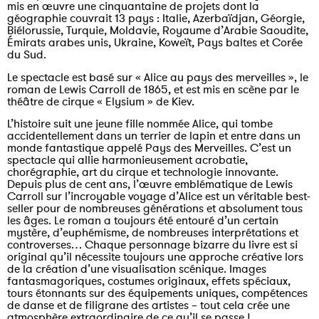
mis en œuvre une cinquantaine de projets dont la
géographie couvrait 13 pays : Italie, Azerbaïdjan, Géorgie,
Biélorussie, Turquie, Moldavie, Royaume d’Arabie Saoudite,
Émirats arabes unis, Ukraine, Koweït, Pays baltes et Corée
du Sud.
Le spectacle est basé sur « Alice au pays des merveilles », le
roman de Lewis Carroll de 1865, et est mis en scène par le
théâtre de cirque « Elysium » de Kiev.
L’histoire suit une jeune fille nommée Alice, qui tombe
accidentellement dans un terrier de lapin et entre dans un
monde fantastique appelé Pays des Merveilles. C’est un
spectacle qui allie harmonieusement acrobatie,
chorégraphie, art du cirque et technologie innovante.
Depuis plus de cent ans, l’œuvre emblématique de Lewis
Carroll sur l’incroyable voyage d’Alice est un véritable best-
seller pour de nombreuses générations et absolument tous
les âges. Le roman a toujours été entouré d’un certain
mystère, d’euphémisme, de nombreuses interprétations et
controverses… Chaque personnage bizarre du livre est si
original qu’il nécessite toujours une approche créative lors
de la création d’une visualisation scénique. Images
fantasmagoriques, costumes originaux, effets spéciaux,
tours étonnants sur des équipements uniques, compétences
de danse et de filigrane des artistes – tout cela crée une
atmosphère extraordinaire de ce qu’il se passe !