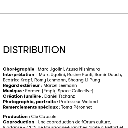
DISTRIBUTION
Chorégraphie
: Marc Ugolini, Azusa Nishimura
Interprétation
: Marc Ugolini, Rosine Ponti, Samir Douch,
Beatrice Krapf, Romy Lehmann, Sheang-Li Pung
Regard extérieur
: Marcel Leemann
Musique
: Formen (Empty Space Collective)
Création lumière
: Daniel Tschanz
Photographie, portraits
: Professeur Woland
Remerciements spéciaux
: Toma Péronnet
Production
: Cie Capsule
Coproduction
:
Une coproduction de fOrum culture,
Viadanse – CCN de Bourgogne-Franche-Comté à Belfort et