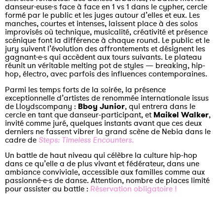
danseur·euse·s face à face en 1 vs 1 dans le cypher, cercle
formé par le public et les juges autour d’elles et eux. Les
manches, courtes et intenses, laissent place à des solos
improvisés où technique, musicalité, créativité et présence
scénique font la différence à chaque round. Le public et le
jury suivent l’évolution des affrontements et désignent les
gagnant·e·s qui accèdent aux tours suivants. Le plateau
réunit un véritable melting pot de styles — breaking, hip-
hop, électro, avec parfois des influences contemporaines.
Parmi les temps forts de la soirée, la présence
exceptionnelle d’artistes de renommée internationale issus
de Lloydscompany :
Bboy Junior
, qui entrera dans le
cercle en tant que danseur-participant, et
Maikel Walker
,
invité comme juré, quelques instants avant que ces deux
derniers ne fassent vibrer la grand scène de Nebia dans le
cadre de
Steps: Timeless Encounters.
Un battle de haut niveau qui célèbre la culture hip-hop
dans ce qu’elle a de plus vivant et fédérateur, dans une
ambiance conviviale, accessible aux familles comme aux
passionné·e·s de danse. Attention, nombre de places limité
pour assister au battle :
Réservation obligatoire !