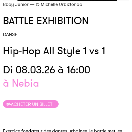
Bboy Junior — © Michelle Urbiztondo
H
BATTLE EXHIBITION
DANSE
Hip-Hop All Style 1 vs 1
Di 08.03.26 à 16:00
à Nebia
ACHETER UN BILLET
Exercice fondateur des danses urbaines, le battle met les