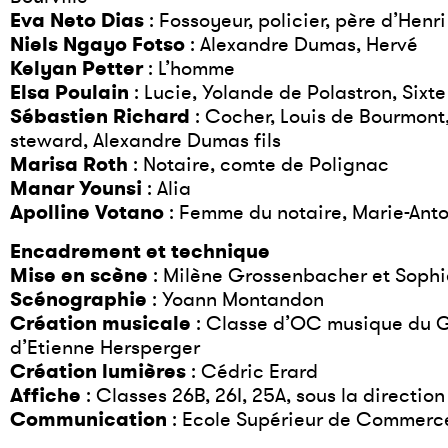
Eva Neto Dias
: Fossoyeur, policier, père d’Henr
Niels Ngayo Fotso
: Alexandre Dumas, Hervé
Kelyan Petter
: L’homme
Elsa Poulain
: Lucie, Yolande de Polastron, Sixte 
Sébastien Richard
: Cocher, Louis de Bourmont
steward, Alexandre Dumas fils
Marisa Roth
: Notaire, comte de Polignac
Manar Younsi
: Alia
Apolline Votano
: Femme du notaire, Marie-Anto
Encadrement et technique
Mise en scène
: Milène Grossenbacher et Sophi
Scénographie
: Yoann Montandon
Création musicale
: Classe d’OC musique du GB
d’Etienne Hersperger
Création lumières
: Cédric Erard
Affiche
: Classes 26B, 26I, 25A, sous la directio
Communication
: Ecole Supérieur de Commerc