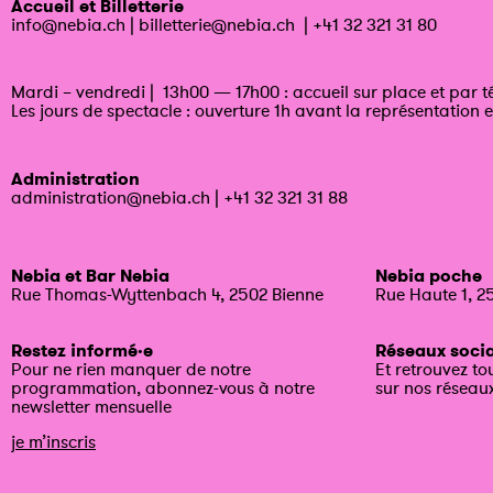
Accueil et Billetterie
info@nebia.ch
|
billetterie@nebia.ch
|
+41 32 321 31 80
Mardi – vendredi | 13h00 — 17h00 : accueil sur place et par 
Les jours de spectacle : ouverture 1h avant la représentation e
Administration
administration@nebia.ch
|
+41 32 321 31 88
Nebia et Bar Nebia
Nebia poche
Rue Thomas-Wyttenbach 4, 2502 Bienne
Rue Haute 1, 2
Restez informé·e
Réseaux soci
Pour ne rien manquer de notre
Et retrouvez to
programmation, abonnez-vous à notre
sur nos réseau
newsletter mensuelle
je m’inscris