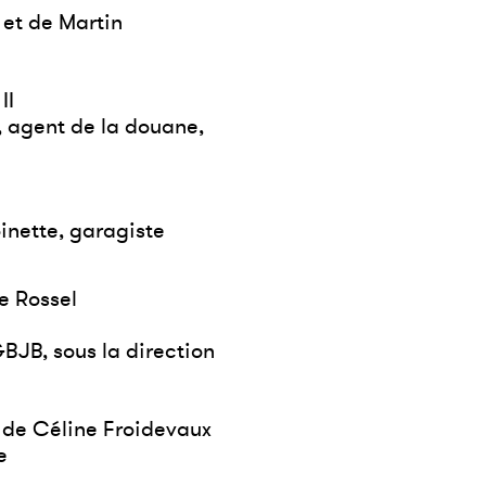
i et de Martin
II
, agent de la douane,
inette, garagiste
e Rossel
JB, sous la direction
n de Céline Froidevaux
e