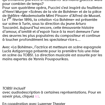
pour combien de temps?
Pour son quatrième opéra, Puccini s’est inspiré du feuilleton
d’Henri Murger «Scènes de la vie de Bohème» et de la pièce
de théâtre «Mademoiselle Mimi Pinson» d’Alfred de Musset.
er
Le 1
février 1896, la création «La Bohème» est présentée
sur scène à Turin, sous la direction du jeune Arturo
Toscanini. Aujourd’hui encore, cette émouvante histoire
d’amour, d’amitié et d’espoir face à la mort demeure l’une
des œuvres les plus populaires du compositeur et continue
à toucher profondément les spectateur∙rice∙s…
Avec «La Bohème», l’actrice et metteure en scène espagnole
Lucía Astigarraga présente pour la première fois une mise
en scène au TOBS!. La direction musicale est assurée par les
mains expertes de Yannis Pouspourikas.
TOBS! inclusif
avec audiodescription à certaines représentations. Pour en
savoir plus, cliquez
ici
.
En coopération avec Luzerner Theater