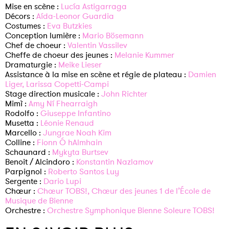
Mise en scène :
Lucía Astigarraga
Décors :
Aída-Leonor Guardia
Costumes :
Eva Butzkies
Conception lumière :
Mario Bösemann
Chef de choeur :
Valentin Vassilev
Cheffe de choeur des jeunes :
Melanie Kummer
Dramaturgie :
Meike Lieser
Assistance à la mise en scène et régie de plateau :
Damien
Liger,
Larissa Copetti-Campi
Stage direction musicale :
John Richter
Mimì :
Amy Ní Fhearraigh
Rodolfo :
Giuseppe Infantino
Musetta :
Léonie Renaud
Marcello :
Jungrae Noah Kim
Colline :
Fionn Ó hAlmhain
Schaunard :
Mykyta Burtsev
Benoit / Alcindoro :
Konstantin Nazlamov
Parpignol :
Roberto Santos Luy
Sergente :
Dario Lupi
Chœur :
Chœur TOBS!,
Chœur des jeunes 1 de l’École de
Musique de Bienne
Orchestre :
Orchestre Symphonique Bienne Soleure TOBS!