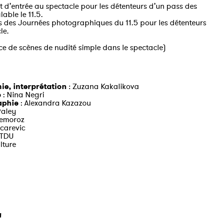
llet d’entrée au spectacle pour les détenteurs d’un pass des
ble le 11.5.
ass des Journées photographiques du 11.5 pour les détenteurs
le.
ce de scènes de nudité simple dans le spectacle)
e, interprétation
: Zuzana Kakalikova
e
: Nina Negri
aphie
: Alexandra Kazazou
Paley
Semoroz
carevic
 TDU
lture
↗