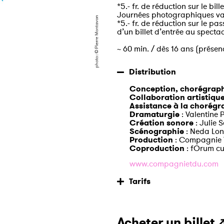
*5.- fr. de réduction sur le bi
Journées photographiques vala
*5.- fr. de réduction sur le p
d’un billet d’entrée au spectac
~ 60 min. / dès 16 ans (présen
Distribution
Conception, chorégraphi
Collaboration artistiqu
Assistance à la chorégr
Dramaturgie
: Valentine 
Création sonore
: Julie 
Scénographie
: Neda Lon
Production
: Compagnie
Coproduction
: fOrum cu
www.compagnietdu.com
Tarifs
Acheter un billet 