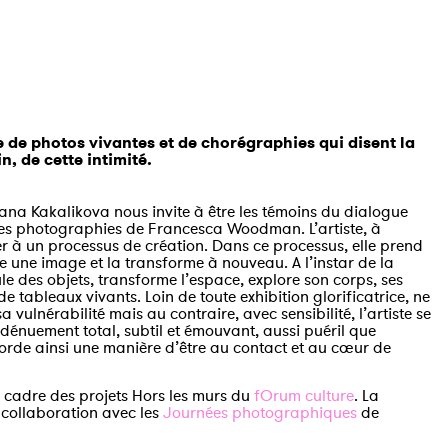
e photos vivantes et de chorégraphies qui disent la
n, de cette intimité.
na Kakalikova nous invite à être les témoins du dialogue
 les photographies de Francesca Woodman. L’artiste, à
r à un processus de création. Dans ce processus, elle prend
uve une image et la transforme à nouveau. A l’instar de la
des objets, transforme l’espace, explore son corps, ses
e de tableaux vivants. Loin de toute exhibition glorificatrice, ne
ulnérabilité mais au contraire, avec sensibilité, l’artiste se
 dénuement total, subtil et émouvant, aussi puéril que
rde ainsi une manière d’être au contact et au cœur de
le cadre des projets Hors les murs du
fOrum culture
. La
 collaboration avec les
Journées photographiques
de