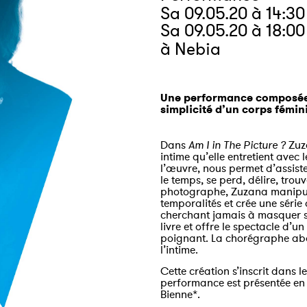
Sa 09.05.20 à 14:30
Sa 09.05.20 à 18:00
à Nebia
Une performance composée d
simplicité d’un corps fémini
Dans
Am I in The Picture ?
Zuza
intime qu’elle entretient avec
l’œuvre, nous permet d’assiste
le temps, se perd, délire, tro
photographe, Zuzana manipule 
temporalités et crée une séri
cherchant jamais à masquer sa v
livre et offre le spectacle d’un
poignant. La chorégraphe abo
l’intime.
Cette création s’inscrit dans 
performance est présentée en
Bienne*.