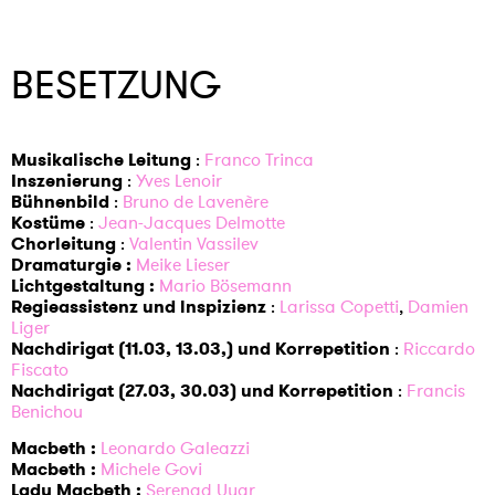
BESETZUNG
Musikalische Leitung
:
Franco Trinca
Inszenierung
:
Yves Lenoir
Bühnenbild
:
Bruno de Lavenère
Kostüme
:
Jean-Jacques Delmotte
Chorleitung
:
Valentin Vassilev
Dramaturgie :
Meike Lieser
Lichtgestaltung :
Mario Bösemann
Regieassistenz und lnspizienz
:
Larissa Copetti
,
Damien
Liger
Nachdirigat (11.03, 13.03,) und Korrepetition
:
Riccardo
Fiscato
Nachdirigat (27.03, 30.03) und Korrepetition
:
Francis
Benichou
Macbeth :
Leonardo Galeazzi
Macbeth :
Michele Govi
Lady Macbeth :
Serenad Uyar