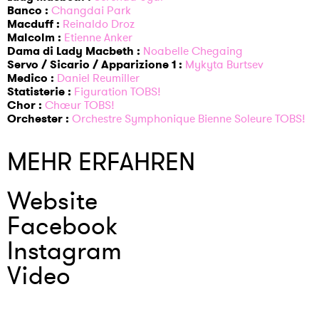
Banco :
Changdai Park
Macduff :
Reinaldo Droz
Malcolm :
Etienne Anker
Dama di Lady Macbeth :
Noabelle Chegaing
Servo / Sicario / Apparizione 1 :
Mykyta Burtsev
Medico :
Daniel Reumiller
Statisterie :
Figuration TOBS!
Chor :
Chœur TOBS!
Orchester :
Orchestre Symphonique Bienne Soleure TOBS!
MEHR ERFAHREN
Website
Facebook
Instagram
Video