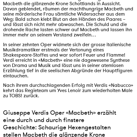
Macbeth die glänzende Krone Schottlands in Aussicht.
Davon geblendet, räumen der machthungrige Macbeth und
seine mörderische Frau sämtliche Widersacher aus dem
Weg: Bald schon klebt Blut an den Händen des Paares –
und lässt sich nicht mehr abwaschen. Die Schuld und die
drohende Rache lasten schwer auf Macbeth und lassen ihn
immer mehr an seinem Verstand zweifeln…
In seiner zehnten Oper widmete sich der grosse italienische
Musikdramatiker erstmals der Vertonung eines
Shakespeare-Stoffes und war sofort Feuer und Flamme!
Verdi erreicht in «Macbeth» eine nie dagewesene Synthese
von Drama und Musik und lässt uns in seiner atemlosen
Erzählung tief in die seelischen Abgründe der Hauptfiguren
eintauchen.
Nach ihrem durchschlagenden Erfolg mit Verdis «Nabucco»
kehrt das Regieteam um Yves Lenoir zum wiederholten Male
zu TOBS! zurück.
Giuseppe Verdis Oper «Macbeth» erzählt
eine durch und durch finstere
Geschichte: Schaurige Hexengestalten
stellen Macbeth die glänzende Krone