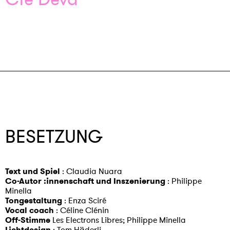
BESETZUNG
Text und Spiel
: Claudia Nuara
Co-Autor :innenschaft und Inszenierung
: Philippe
Minella
Tongestaltung
: Enza Sciré
Vocal coach
: Céline Clénin
Off-Stimme
Les Electrons Libres; Philippe Minella
Lichtdesign
: Tom Häderli