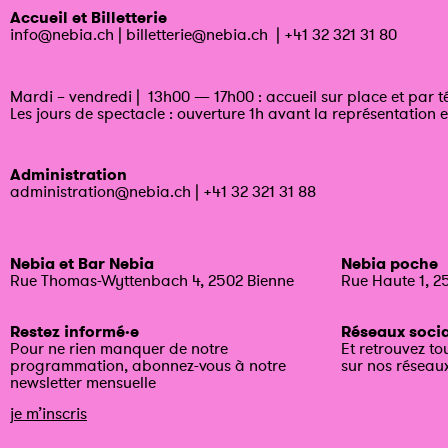
Accueil et Billetterie
info@nebia.ch
|
billetterie@nebia.ch
|
+41 32 321 31 80
Mardi – vendredi | 13h00 — 17h00 : accueil sur place et par 
Les jours de spectacle : ouverture 1h avant la représentation e
Administration
administration@nebia.ch
|
+41 32 321 31 88
Nebia et Bar Nebia
Nebia poche
Rue Thomas-Wyttenbach 4, 2502 Bienne
Rue Haute 1, 2
Restez informé·e
Réseaux soci
Pour ne rien manquer de notre
Et retrouvez to
programmation, abonnez-vous à notre
sur nos réseau
newsletter mensuelle
je m’inscris