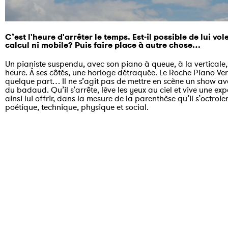
C’est l'heure d'arrêter le temps. Est-il possible de lui 
calcul ni mobile? Puis faire place à autre chose…
Un pianiste suspendu, avec son piano à queue, à la verticale,
heure. À ses côtés, une horloge détraquée. Le Roche Piano Ver
quelque part… Il ne s’agit pas de mettre en scène un show avec
du badaud. Qu’il s’arrête, lève les yeux au ciel et vive une exp
ainsi lui offrir, dans la mesure de la parenthèse qu’il s’octr
poétique, technique, physique et social.