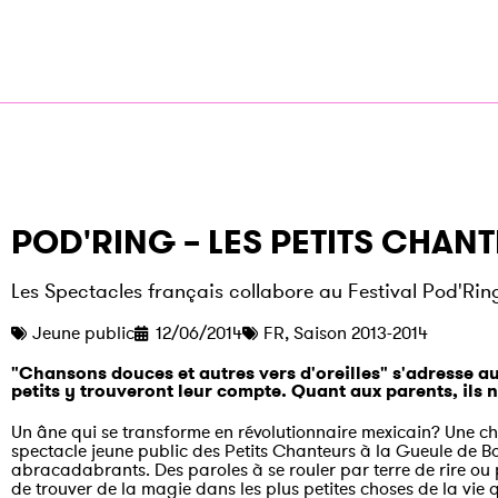
POD'RING – LES PETITS CHANT
Les Spectacles français collabore au Festival Pod'Ring
Jeune public
12/06/2014
FR
,
Saison 2013-2014
"Chansons douces et autres vers d'oreilles" s'adresse au
petits y trouveront leur compte. Quant aux parents, ils n
Un âne qui se transforme en révolutionnaire mexicain? Une c
spectacle jeune public des Petits Chanteurs à la Gueule de Bo
abracadabrants. Des paroles à se rouler par terre de rire ou p
de trouver de la magie dans les plus petites choses de la vie q