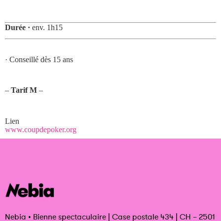
Durée ·
env. 1h15
· Conseillé dès 15 ans
–
Tarif M
–
Lien
www.coupdepoker.org
Nebia
•
Bienne spectaculaire | Case postale 434 | CH – 2501