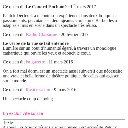
er
Ce qu'en dit
Le Canard Enchaîné
· 1
mars 2017
Patrick Declerck a raconté son expérience dans deux bouquins
passionnants, percutants et dérangeants. Guillaume Barbot les a
adaptés et mis en scène dans un spectacle très réussi.
Ce qu'en dit
Radio Classique
· 20 février 2017
Le verbe de la rue se fait entendre
Lumière sur un bout d’humanité égaré, à travers un monologue
cathartique qui ouvre les yeux et adoucit le cœur.
Ce qu'en dit
i/o gazette
· 11 mars 2016
On a fort mal dormi est un spectacle aussi subversif que nécessaire,
une vraie et belle forme de théâtre politique, de celles qui agissent
sur le monde.
Ce qu'en dit
theatres.com
· 9 mars 2016
Un spectacle coup de poing.
En exclusivité suisse
Texte
d’après
Les Naufragés
et
Le sang nouveau est arrivé
de Patrick