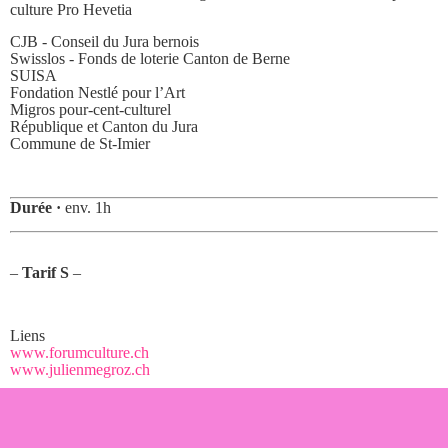
culture Pro Hevetia
CJB - Conseil du Jura bernois
Swisslos - Fonds de loterie Canton de Berne
SUISA
Fondation Nestlé pour l’Art
Migros pour-cent-culturel
République et Canton du Jura
Commune de St-Imier
Durée ·
env. 1h
–
Tarif S
–
Liens
www.forumculture.ch
www.julienmegroz.ch