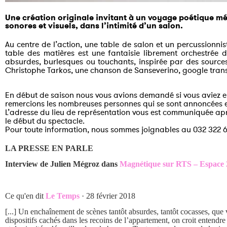
Une création originale invitant à un voyage poétique m
sonores et visuels, dans l’intimité d’un salon.
Au centre de l’action, une table de salon et un percussionnis
table des matières est une fantaisie librement orchestrée 
absurdes, burlesques ou touchants, inspirée par des source
Christophe Tarkos, une chanson de Sanseverino, google trans
En début de saison nous vous avions demandé si vous aviez en
remercions les nombreuses personnes qui se sont annoncées et
L’adresse du lieu de représentation vous est communiquée aprè
le début du spectacle.
Pour toute information, nous sommes joignables au 032 322 6
LA PRESSE EN PARLE
Interview de Julien Mégroz dans
Magnétique sur RTS – Espace 
Ce qu'en dit
Le Temps
· 28 février 2018
[...] Un enchaînement de scènes tantôt absurdes, tantôt cocasses, que v
dispositifs cachés dans les recoins de l’appartement, on croit entendr