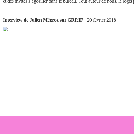
et des invités s’égosiller dans le bureau. Tout autour de nous, le logis 
Interview de Julien Mégroz sur GRRIF
· 20 février 2018