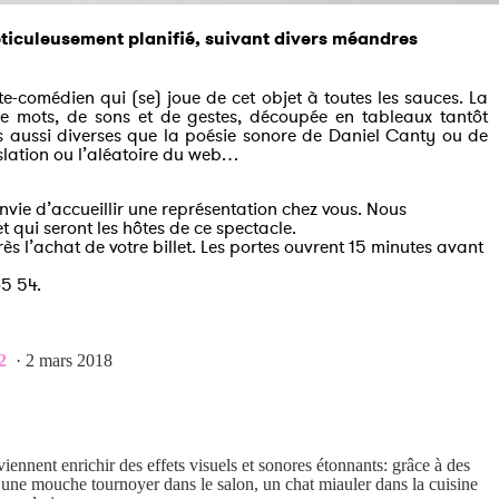
éticuleusement planifié, suivant divers méandres
te-comédien qui (se) joue de cet objet à toutes les sauces. La
de mots, de sons et de gestes, découpée en tableaux tantôt
s aussi diverses que la poésie sonore de Daniel Canty ou de
lation ou l’aléatoire du web…
vie d’accueillir une représentation chez vous. Nous
 qui seront les hôtes de ce spectacle.
s l’achat de votre billet. Les portes ouvrent 15 minutes avant
5 54.
2
· 2 mars 2018
iennent enrichir des effets visuels et sonores étonnants: grâce à des
e une mouche tournoyer dans le salon, un chat miauler dans la cuisine