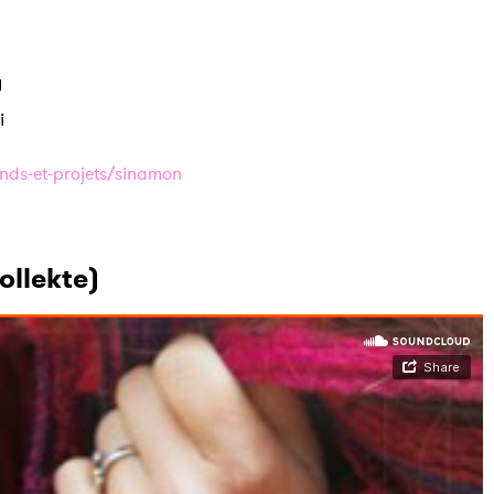
y
i
ds-et-projets/sinamon
Kollekte)