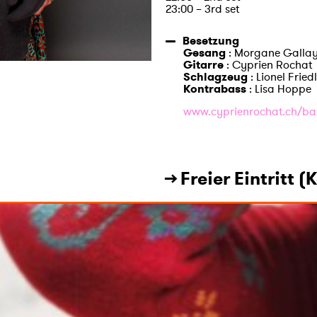
23:00 – 3rd set
Besetzung
Gesang
: Morgane Galla
Gitarre
: Cyprien Rochat
Schlagzeug
: Lionel Friedl
Kontrabass
: Lisa Hoppe
www.cyprienrochat.ch/ban
→ Freier Eintritt (