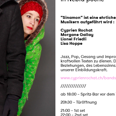
“Sinamon“ ist eine ehrliche
Musikern aufgefährt wird :
Cyprien Rochat
Morgane Gallay
Lionel Friedli
Lisa Hoppe
Jazz, Pop, Gesang und improvis
kraftvollen Texten zu dienen. 
Beziehungen, des Lebenssinns.
unserer Einbildungskraft.
www.cyprienrochat.ch/bands-
//////////////
ab 18:00 – Spritz-Bar vor dem
20h30 – Türöffnung
21:00 – 1st set
22:00 – 2nd set