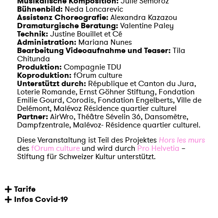
Musikalische Komposition:
Julie Semoroz
Bühnenbild:
Neda Loncarevic
Assistenz Choreografie:
Alexandra Kazazou
Dramaturgische Beratung:
Valentine Paley
Technik:
Justine Bouillet et Cé
Administration:
Mariana Nunes
Bearbeitung Videoaufnahme und Teaser:
Tila
Chitunda
Produktion:
Compagnie TDU
Koproduktion:
fOrum culture
Unterstützt durch:
République et Canton du Jura,
Loterie Romande, Ernst Göhner Stiftung, Fondation
Emilie Gourd, Corodis, Fondation Engelberts, Ville de
Delémont, Malévoz Résidence quartier culturel
Partner:
AirWro, Théâtre Sévelin 36, Dansomètre,
Dampfzentrale, Malévoz- Résidence quartier culturel.
Diese Veranstaltung ist Teil des Projektes
Hors les murs
des
fOrum culture
und wird durch
Pro Helvetia
–
Stiftung für Schweizer Kultur unterstützt.
Tarife
Infos Covid-19