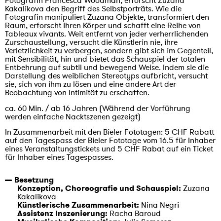
Fotografin Francesca Woodman, erforscht Zuzana
Kakalikova den Begriff des Selbstporträts. Wie die
Fotografin manipuliert Zuzana Objekte, transformiert den
Raum, erforscht ihren Körper und schafft eine Reihe von
Tableaux vivants. Weit entfernt von jeder verherrlichenden
Zurschaustellung, versucht die Künstlerin nie, ihre
Verletzlichkeit zu verbergen, sondern gibt sich im Gegenteil,
mit Sensibilität, hin und bietet das Schauspiel der totalen
Entbehrung auf subtil und bewegend Weise. Indem sie die
Darstellung des weiblichen Stereotyps aufbricht, versucht
sie, sich von ihm zu lösen und eine andere Art der
Beobachtung von Intimität zu erschaffen.
ca. 60 Min. / ab 16 Jahren (Während der Vorführung
werden einfache Nacktszenen gezeigt)
In Zusammenarbeit mit den Bieler Fototagen: 5 CHF Rabatt
auf den Tagespass der Bieler Fototage vom 16.5 für Inhaber
eines Veranstaltungstickets und 5 CHF Rabat auf ein Ticket
für Inhaber eines Tagespasses.
Besetzung
Konzeption, Choreografie und Schauspiel:
Zuzana
Kakalikova
Künstlerische Zusammenarbeit:
Nina Negri
Assistenz Inszenierung:
Racha Baroud